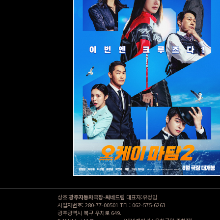
상호:
광주자동차극장-씨네드림
대표자:유정임
사업자번호: 280-77-00501 TEL: 062-575-6263
광주광역시 북구 우치로 649.