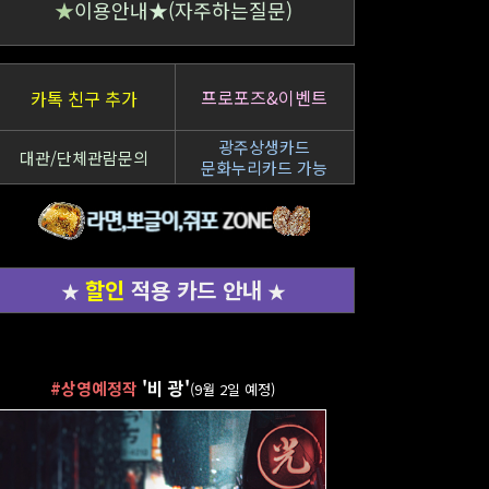
★
이용안내★(자주하는질문)
프로포즈&이벤트
카톡 친구 추가
광주상생카드
대관/단체관람문의
문화누리카드 가능
할인
적용 카드 안내
★
★
'
비 광
'
#상영예정작
(9월 2일 예정)