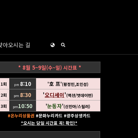
찾아오시는 길
* 8월 5~9일
*
(수~일)
시간표
8:10
호 프
'
'
1회
(황정민,조인성)
pm
8
:
3
0
'
오디세이
'
2회
(액션/맷데이먼)
pm
10:50
눈동자
'
'
3회
(신민아/스릴러)
pm
#온누리상품권
#문화누리카드 #광주상생카드
*오시는 당일 시간표 꼭! 확인!*