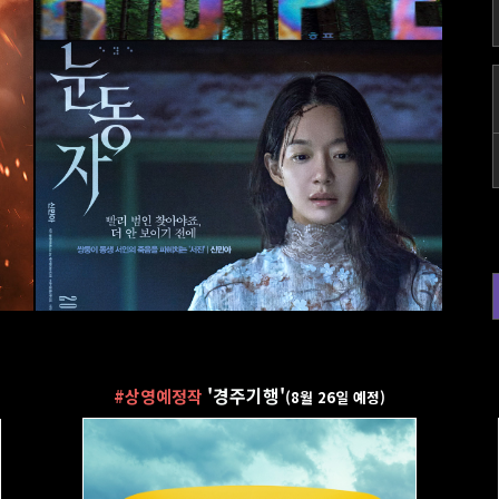
'
경주기행
'
#상영예정작
(8월 26일 예정)