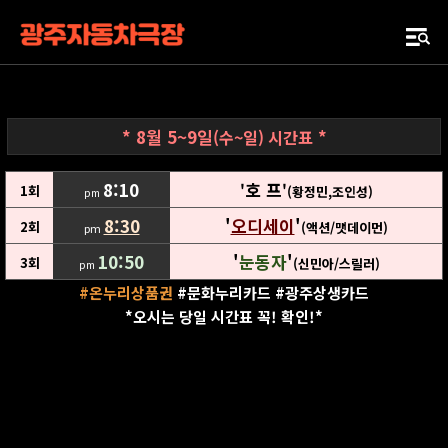
*
8월 5~9일
*
(수~일)
시간표
8:10
호 프
'
'
1회
(황정민,조인성)
pm
8:30
'
오디세이
'
2회
(액션/맷데이먼)
pm
10:50
'
눈동자
'
3회
(신민아/스릴러)
pm
#온누리상품권
#문화누리카드 #광주상생카드
*오시는 당일 시간표 꼭! 확인!*